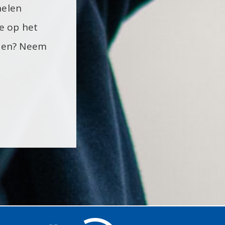
nelen
e op het
sten? Neem