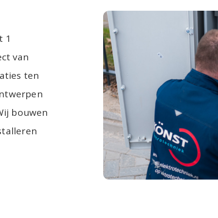
t 1
ect van
aties ten
ontwerpen
 Wij bouwen
talleren