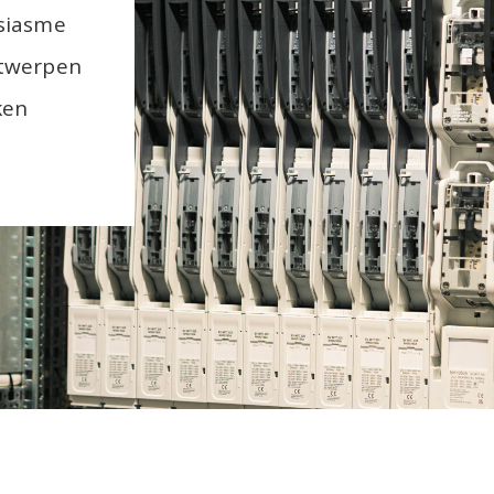
usiasme
ntwerpen
ken