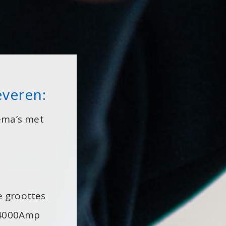
everen:
ema’s met
e groottes
 4000Amp