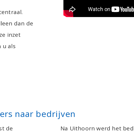
centraal.
lleen dan de
e inzet
 u als
ers naar bedrijven
st de
Na Uithoorn werd het bedr