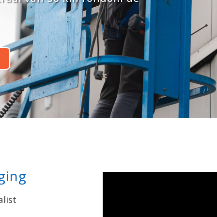
ging
list