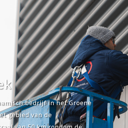
ek
namisch bedrijf in het Groene
het gebied van de
traal van 50 km rondom de