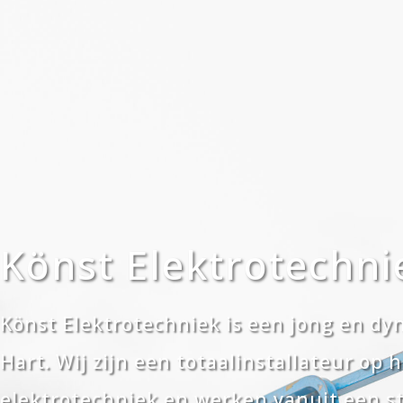
Könst Elektrotechni
Könst Elektrotechniek is een jong en dy
Hart. Wij zijn een totaalinstallateur op 
elektrotechniek en werken vanuit een s