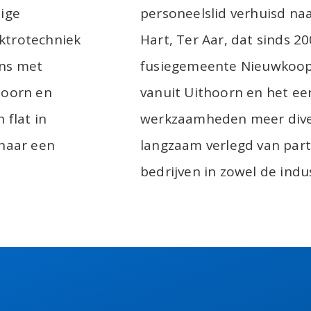
ige
personeelslid verhuisd na
ektrotechniek
Hart, Ter Aar, dat sinds 2
ans met
fusiegemeente Nieuwkoop. 
thoorn en
vanuit Uithoorn en het eer
 flat in
werkzaamheden meer dive
 naar een
langzaam verlegd van part
bedrijven in zowel de indu