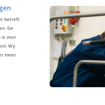
ngen
at betreft
gen. De
 is voor
in. Wij
oor meer